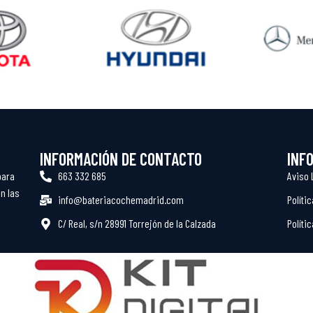
INFORMACIÓN DE CONTACTO
INF
para
663 332 685
Aviso 
n las
info@bateriacochemadrid.com
Políti
C/ Real, s/n 28991 Torrejón de la Calzada
Políti