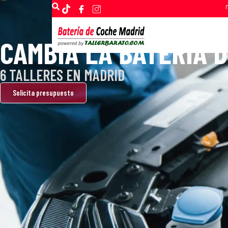
Pide presupuesto
info@bateriacochemadrid.co
CAMBIA LA BATERÍA 
Inicio
6 TALLERES EN MADRID
Solicita presupuesto